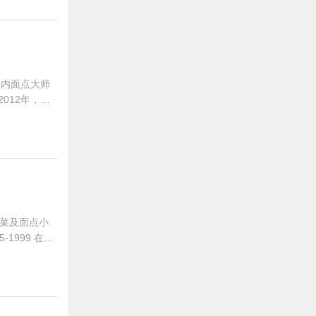
国内面点大师
012年，武
餐饮部面点主
菜及面点小
1999 在广
 在深圳南联食