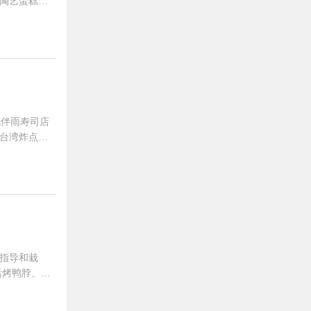
陶艺蛋糕均
安东大街安旗任
花伴雨寿司店
台湾炸点、
，她都被充
指导和栽
活烤鸭脖、炕
面筋、炕土豆