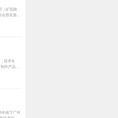
公司（矿院路
0月在西安源动
在西安好百特
过，技术全
，制作产品总
5年南下广州