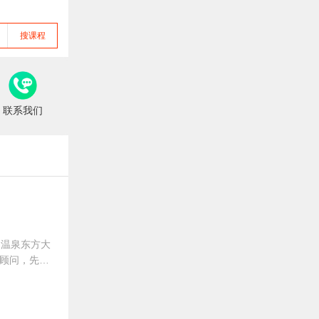
搜课程
联系我们
早餐早点
特色烧烤
名优
、温泉东方大
顾问，先后
届国际绿色餐饮