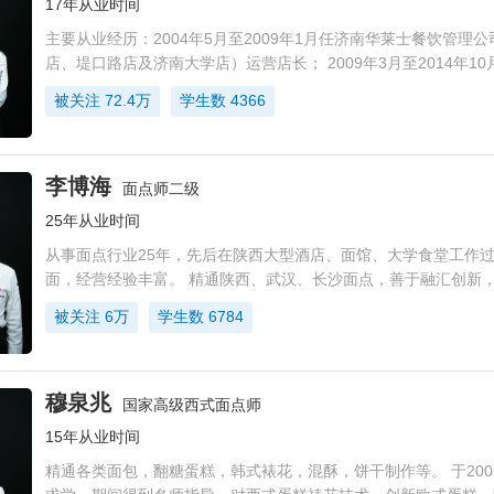
17年从业时间
主要从业经历：2004年5月至2009年1月任济南华莱士餐饮管理
店、堤口路店及济南大学店）运营店长； 2009年3月至2014年1
力餐饮咨询公司任餐饮项目培训师； 2014年11月至2015年10月
被关注
72.4万
学生数
4366
餐饮管理公司任
李博海
面点师二级
25年从业时间
从事面点行业25年，先后在陕西大型酒店、面馆、大学食堂工作
面，经营经验丰富。 精通陕西、武汉、长沙面点，善于融汇创新
能受到顾客欢迎。
被关注
6万
学生数
6784
穆泉兆
国家高级西式面点师
15年从业时间
精通各类面包，翻糖蛋糕，韩式裱花，混酥，饼干制作等。 于200