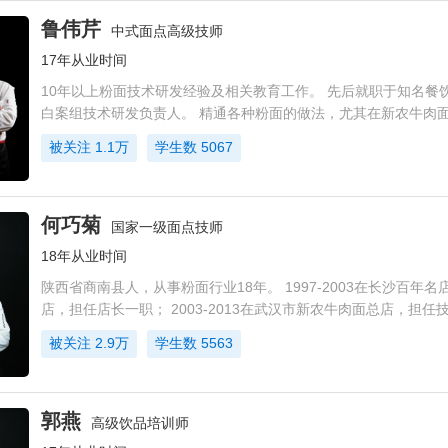
鲁伟芹
中式面点高级技师
17年从业时间
10年以上粉面技术研发经验及相关教育工作。 先后就职于知名餐
白案组技术研发负责人。 精通各种粉面的做法，尤其在新农牛肉
域有自己独特的技术。 熟悉掌握着店铺整体运营管理。 能够准确
被关注
1.1万
学生数
5067
何巧菊
国家一级面点技师
18年从业时间
陕西省商南县人，从事粉面行业18年。 1997-2003在长沙百年
店，担任店长一职； 2003-2013在武汉市新农牛肉面总店，担任
职； 2014被英佳尔公司总部聘任为粉面项目专家级培训师，教授
被关注
2.9万
学生数
5563
杂、牛骨头
郭燕
高级饮品培训师