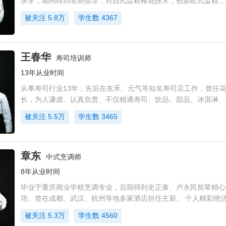
求学，期间得到名师指导，对西式蛋糕裱花技术，创新欧式蛋糕，
有有较深的研究和制作。 从业经验：2006.5-2008.12就职于西
被关注
5.8万
学生数
4367
烘焙
王春华
寿司培训师
13年从业时间
从事寿司行业13年，先后在友禾、元气等知名寿司店工作，曾任
长，为人谦虚、认真负责、不仅精通寿司、饮品、甜品、冰淇淋、
流行炸点的制作，店面管理也很有一套，每到新店开业和冲业绩时
被关注
5.5万
学生数
3465
章东
中式烹调师
8年从业时间
毕业于重庆商业学校烹调专业，后期得到史正泰、卢永民前辈精心
培。曾在成都、武汉、杭州等地多家酒店担任主厨。 个人精彩绝
土豆、烤面筋等。 2008年在西安御食尚品工作期间，个人绝活烤
被关注
5.3万
学生数
4560