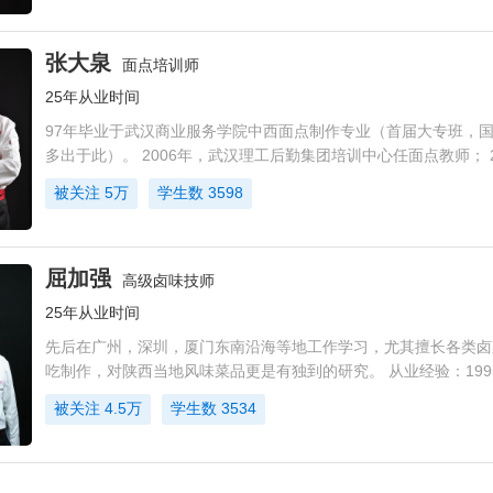
张大泉
面点培训师
25年从业时间
97年毕业于武汉商业服务学院中西面点制作专业（首届大专班，
多出于此）。 2006年，武汉理工后勤集团培训中心任面点教师； 2
汉东湖磨山碧波宾馆餐饮部 面点师； 2015年武汉锈林小镇酒店 
被关注
5万
学生数
3598
管；
屈加强
高级卤味技师
25年从业时间
先后在广州，深圳，厦门东南沿海等地工作学习，尤其擅长各类卤
吃制作，对陕西当地风味菜品更是有独到的研究。 从业经验：1995-
州东方乐园，世界大观，深圳中国娱乐城上班学习； 1999-2012
被关注
4.5万
学生数
3534
品格