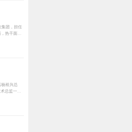
饮集团，担任
面，热干面领
为每位学
名店杨裕兴总
技术总监一
秘制牛肉、牛