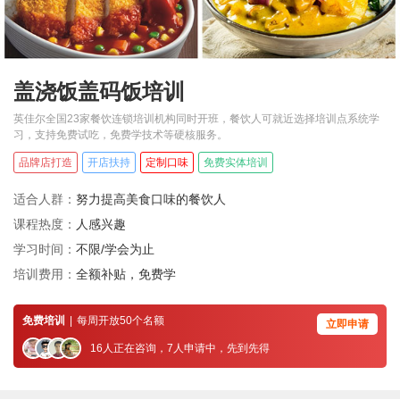
盖浇饭盖码饭培训
英佳尔全国23家餐饮连锁培训机构同时开班，餐饮人可就近选择培训点系统学
习，支持免费试吃，免费学技术等硬核服务。
品牌店打造
开店扶持
定制口味
免费实体培训
适合人群：
努力提高美食口味的餐饮人
课程热度：
人感兴趣
学习时间：
不限/学会为止
培训费用：
全额补贴，免费学
免费培训
|
每周开放50个名额
立即申请
16人正在咨询，7人申请中，先到先得