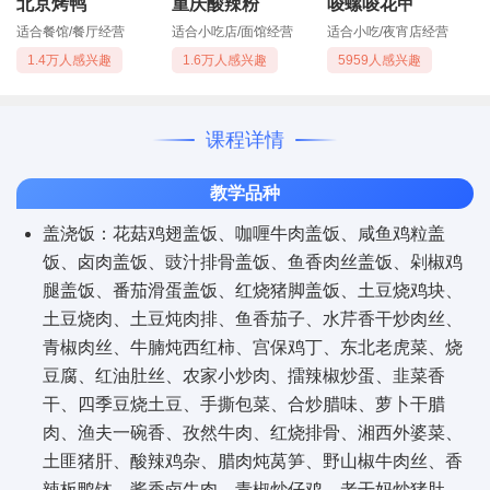
北京烤鸭
重庆酸辣粉
唆螺唆花甲
适合餐馆/餐厅经营
适合小吃店/面馆经营
适合小吃/夜宵店经营
1.4万人感兴趣
1.6万人感兴趣
5959人感兴趣
课程详情
教学品种
盖浇饭：花菇鸡翅盖饭、咖喱牛肉盖饭、咸鱼鸡粒盖
饭、卤肉盖饭、豉汁排骨盖饭、鱼香肉丝盖饭、剁椒鸡
腿盖饭、番茄滑蛋盖饭、红烧猪脚盖饭、土豆烧鸡块、
土豆烧肉、土豆炖肉排、鱼香茄子、水芹香干炒肉丝、
青椒肉丝、牛腩炖西红柿、宫保鸡丁、东北老虎菜、烧
豆腐、红油肚丝、农家小炒肉、擂辣椒炒蛋、韭菜香
干、四季豆烧土豆、手撕包菜、合炒腊味、萝卜干腊
肉、渔夫一碗香、孜然牛肉、红烧排骨、湘西外婆菜、
土匪猪肝、酸辣鸡杂、腊肉炖莴笋、野山椒牛肉丝、香
辣板鸭钵、酱香卤牛肉、青椒炒仔鸡、老干妈炒猪肚、