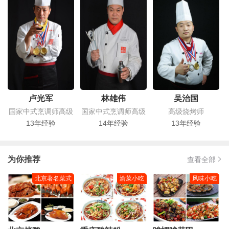
卢光军
林雄伟
吴治国
国家中式烹调师高级
国家中式烹调师高级
高级烧烤师
13年经验
14年经验
13年经验
为你推荐
查看全部
北京著名菜式
渝菜小吃
风味小吃